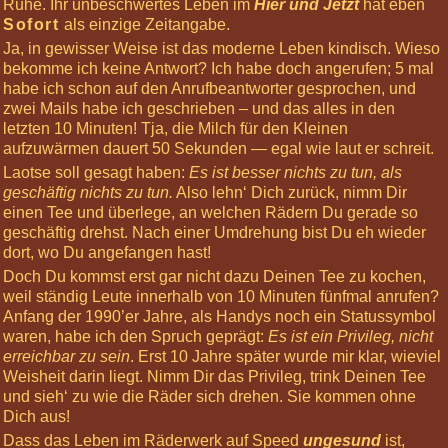
Ruhe. Ihr unbeschwertes Leben im
Hier und Jetzt
hat eben
Sofort
als einzige Zeitangabe.
Informiere
mich »
Ja, in gewisser Weise ist das moderne Leben kindisch. Wieso
bekomme ich keine Antwort? Ich habe doch angerufen; 5 mal
Nächste
habe ich schon auf den Anrufbeantworter gesprochen, und
Highlights
zwei Mails habe ich geschrieben – und das alles in den
03
letzten 10 Minuten! Tja, die Milch für den Kleinen
Oct
aufzuwärmen dauert 50 Sekunden — egal wie laut er schreit.
2026
Laotse soll gesagt haben:
Es ist besser nichts zu tun, als
12:00
geschäftig nichts zu tun.
Also lehn‘ Dich zurück, nimm Dir
Basis-
einen Tee und überlege, an welchen Rädern Du gerade so
Körperreise:
geschäftig drehst. Nach einer Umdrehung bist Du eh wieder
Die
dort, wo Du angefangen hast!
Chakren
Doch Du kommst erst gar nicht dazu Deinen Tee zu kochen,
07
weil ständig Leute innerhalb von 10 Minuten fünfmal anrufen?
Nov
Anfang der 1990’er Jahre, als Handys noch ein Statussymbol
2026
waren, habe ich den Spruch geprägt:
Es ist ein Privileg, nicht
12:00
erreichbar zu sein
. Erst 10 Jahre später wurde mir klar, wieviel
Körperreise
Weisheit darin liegt. Nimm Dir das Privileg, trink Deinen Tee
Tag:
und sieh‘ zu wie die Räder sich drehen. Sie kommen ohne
Kopfgefühle
Dich aus!
28
Dass das Leben im Räderwerk auf Speed
ungesund
ist,