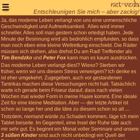
Net-Veda

Entschleunigen Sie mich – aber zackig!
Ja, das moderne Leben verlangt von uns eine unmenschliche
Willkommen
Geschwindigkeit und Aufmerksamkeit. Alles wird immer
schneller. Alles soll man gestern schon erledigt haben. Jede
Aktuelles
Minute der Besinnung wird als bedrohlich empfunden, so dass
Seminare
man noch eben eine kleine Weltrettung einschiebt. Die Räder
müssen sich drehen, also drehst Du am Rad! Treffender als
Körperarbeit
Tim Bendzko
und
Peter Fox
kann man es kaum ausdrücken.
Meditationen
Das moderne Leben verlangt dies!? Wieso? Sterben wir
früher, wenn wir uns diesem Stress verweigern? Ich denke es
Über
ist eher umgekehrt. Zugegeben, auch vor gestandenen
uns
Tantrikas machen diese Versuchungen nicht halt. Tatsächlich
warte ich gerade beim Friseur darauf, dass nach vielen
Net-
Wochen mal wieder Form in meine Haare kommt. Eine ideale
Veda
Zeit für eine kleine Meditation. Aber — der letzte Artikel ist
Tantra
schon so lange her und die Idee zu diesem schon so alt …
Leben
Trotzdem, niemand würde zu Schaden kommen, läge ich mein
Tablet beiseite. Im Gegenteil, eine Insel der Ruhe täte auch
Gästebuch
mir sehr gut. Es beginnt ein Monat voller Seminare und unsere
3 süßen Kinder
sind auch nicht unbedingt ein Quell der
Login