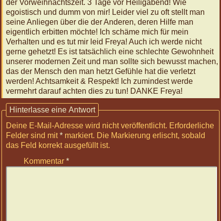
Jan
der Vorweihnachtszeit. 3 Tage vor Heiligabend! Wie
2027
egoistisch und dumm von mir! Leider viel zu oft stellt man
12:00
seine Anliegen über die der Anderen, deren Hilfe man
Körperreise
eigentlich erbitten möchte! Ich schäme mich für mein
Tag:
Verhalten und es tut mir leid Freya! Auch ich werde nicht
Aufrecht
gerne gehetzt! Es ist tatsächlich eine schlechte Gewohnheit
-
unserer modernen Zeit und man sollte sich bewusst machen,
Rücken
das der Mensch den man hetzt Gefühle hat die verletzt
und
werden! Achtsamkeit & Respekt! Ich zumindest werde
Po
vermehrt darauf achten dies zu tun! DANKE Freya!
Veda
Hinterlasse eine Antwort
finden
Deine E-Mail-Adresse wird nicht veröffentlicht.
Erforderliche
Felder sind mit
*
markiert
. Die Markierung erlischt, sobald
das Feld korrekt ausgefüllt ist.




Folgen
Twittern
Kommentar
*