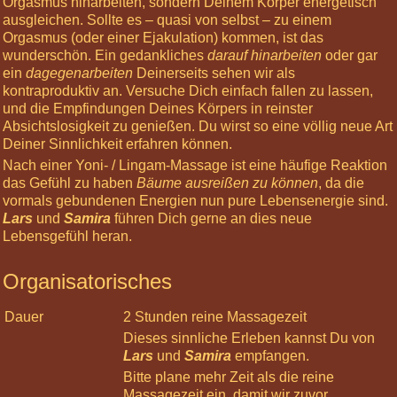
Orgasmus hinarbeiten, sondern Deinem Körper energetisch
12:00
ausgleichen. Sollte es – quasi von selbst – zu einem
Basis-
Orgasmus (oder einer Ejakulation) kommen, ist das
Körperreise:
wunderschön. Ein gedankliches
darauf hinarbeiten
oder gar
Die
ein
dagegenarbeiten
Deinerseits sehen wir als
Chakren
kontraproduktiv an. Versuche Dich einfach fallen zu lassen,
07
und die Empfindungen Deines Körpers in reinster
Nov
Absichtslosigkeit zu genießen. Du wirst so eine völlig neue Art
2026
Deiner Sinnlichkeit erfahren können.
12:00
Nach einer Yoni- / Lingam-Massage ist eine häufige Reaktion
Körperreise
das Gefühl zu haben
Bäume ausreißen zu können
, da die
Tag:
vormals gebundenen Energien nun pure Lebensenergie sind.
Kopfgefühle
Lars
und
Samira
führen Dich gerne an dies neue
28
Lebensgefühl heran.
Nov
2026
12:00
Organisatorisches
Körperreise
Tag:
Dauer
2 Stunden reine Massagezeit
Beflügelt
Dieses sinnliche Erleben kannst Du von
-
Lars
und
Samira
empfangen.
Arme
Bitte plane mehr Zeit als die reine
und
Massagezeit ein, damit wir zuvor