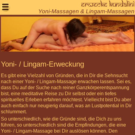
Erwecke Kundalini

Yoni-Massagen & Lingam-Massagen
Willkommen
Aktuelles
Seminare
Körperarbeit
Berührungsritual
Yoni- / Lingam-Erweckung
Lingam-
Es gibt eine Vielzahl von Gründen, die in Dir die Sehnsucht
&
nach einer
Yoni- / Lingam-Massage
erwachen lassen. Sei es,
Yoni-
dass Du auf der Suche nach reiner Ganzkörperentspannung
Massage
bist, eine meditative Reise zu Dir selbst oder ein tiefes
Heilungsmassage
spirituelles Erleben erfahren möchtest. Vielleicht bist Du aber
auch einfach nur neugierig darauf, was an Lustpotential in Dir
Paarmassage
schlummert.
Rücken
So unterschiedlich, wie die Gründe sind, die Dich zu uns
in
führen, so unterschiedlich sind die Empfindungen, die eine
Balance
Yoni- / Lingam-Massage bei Dir auslösen können. Den