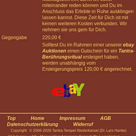
Hände
miteinander reden können und Du im
09
Anschluss das Erlebte in Ruhe ausklingen
Jan
lassen kannst. Diese Zeit für Dich ist mit
2027
keinen weiteren Kosten verbunden. Wir
12:00
nehmen sie uns gern für Dich.
Körperreise
Gegengabe
220,00 €
Tag:
Tragend
Solltest Du im Rahmen einer unserer
ebay
-
Auktionen
einen Gutschein für ein
Tantra-
Beine
Berührungsritual
ersteigert haben,
und
werden unabhängig vom
Füße
Ersteigerungspreis 120,00 € angerechnet.
30
Jan
2027
12:00
Körperreise
Tag:
Aufrecht
-
Top
Home
Impressum
AGB
Rücken
Datenschutzerklärung
Widerruf
und
Copyright
© 2006-2026 Tantra-Tempel Niederkassel (Dr. Lars Hanke)