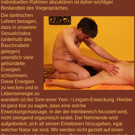
individuellen Rahmen abzuklären ist daher wichtiger
Meditationen
Bestandteil des Vorgespräches.
Die tantrischen
Über
Lehren besagen,
uns
dass in unserem
Sexualchakra
Net-
(unterhalb des
Veda
Bauchnabels
Tantra
gelegen)
Leben
unendlich viele
gebündelte
Gästebuch
Energien
schlummern.
Login
Diese Energien
zu wecken und in
Informiere
Lebensenergie zu
mich »
wandeln ist der Sinn einer Yoni- / Lingam-Erweckung. Hierbei
ist ganz klar zu sagen, dass eine solche
Nächste
Erweckungsmassage, in der der Intimbereich focusiert wird,
Highlights
nicht zwingend orgasmisch endet. Der Nehmende wird
03
aufgefordert, sich all seinen Emotionen hinzugeben, egal
Oct
welcher Natur sie sind. Wir werden nicht gezielt auf einen
2026