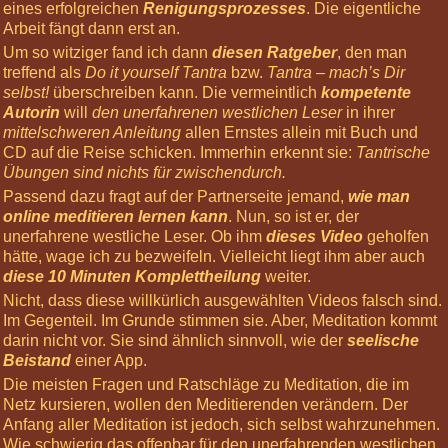
eines erfolgreichen
Renigungsprozesses
. Die eigentliche
Informiere
Arbeit fängt dann erst an.
mich »
Um so witziger fand ich dann
diesen Ratgeber
, den man
treffend als
Do it yourself Tantra
bzw.
Tantra – mach’s Dir
Nächste
selbst!
überschreiben kann. Die vermeintlich
kompetente
Highlights
Autorin
will
den unerfahrenen westlichen Leser
in ihrer
03
mittelschweren Anleitung
allen Ernstes allein mit Buch und
Oct
CD auf die Reise schicken. Immerhin erkennt sie:
Tantrische
2026
Übungen sind nichts für zwischendurch.
12:00
Passend dazu fragt auf der Partnerseite jemand,
wie man
Basis-
online meditieren lernen kann
. Nun, so ist er, der
Körperreise:
unerfahrene westliche Leser. Ob ihm
dieses Video
geholfen
Die
hätte, wage ich zu bezweifeln. Vielleicht liegt ihm aber auch
Chakren
diese 10 Minuten Komplettheilung
weiter.
07
Nicht, dass diese willkürlich ausgewählten Videos falsch sind.
Nov
Im Gegenteil. Im Grunde stimmen sie. Aber, Meditation kommt
2026
darin nicht vor. Sie sind ähnlich sinnvoll, wie der
seelische
12:00
Beistand
einer App.
Körperreise
Die meisten Fragen und Ratschläge zu Meditation, die im
Tag:
Netz kursieren, wollen den Meditierenden verändern. Der
Kopfgefühle
Anfang aller Meditation ist jedoch, sich selbst wahrzunehmen.
28
Wie schwierig das offenbar für den unerfahrenden westlichen