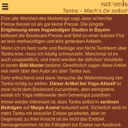
Net-Veda

Tantra – Mach’s Dir selbst!
Eine alte Weisheit des Marketings sagt, dass schlechte
Willkommen
Presse besser ist als gar keine Presse. Die jüngste
Entgleisung eines fragwürdigen Studios in Bayern
Aktuelles
befeuert die Boulevard-Presse und führt zu einer wahren Flut
Seminare
an teils merkwürdigen und teils grotesken Artikeln.
Wenn ich im Netz surfe und Beiträge von Nicht-Tantrikern über
Körperarbeit
Tantra lese, muss ich häufig schmunzeln. Manchmal ist es
Meditationen
auch unappetitlich, und meist werden die üblichen Vorurteile
in bester
Bild-Manier
bedient. Gewöhnlich sagen diese Artikel
Über
viel mehr über den Autor als über Tantra aus.
uns
Sehr erfrischend sind dann Versuche die Wahrnehmung von
Tantra richtig zu stellen.
Dieser Artikel bei Yoga-Aktuell
ist
Net-
zwar nicht dem Boulevard zuzuordnen, aber wenigstens
Veda
würde ich Yoga mittlerweile dem Gemeingut zuordnen.
Tantra
Immer wieder interesant ist, dass Tantra selbst in
seriösen
Leben
Beiträgen
auf
Margo Anand
reduziert wird. Sicherlich wird im
roten Tantra mit sexueller Extase gearbeitet, aber im
Gästebuch
Gegensatz zu ihrer Ansicht ist sie nicht das Endziel.
Login
Genaugenommen ist die Fähigkeit zur Extase nur Ausdruck