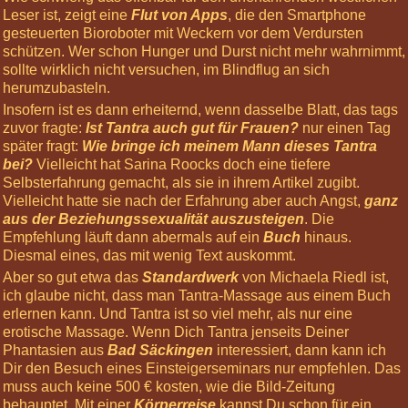
Nov
Leser ist, zeigt eine
Flut von Apps
, die den Smartphone
2026
gesteuerten Bioroboter mit Weckern vor dem Verdursten
12:00
schützen. Wer schon Hunger und Durst nicht mehr wahrnimmt,
Körperreise
sollte wirklich nicht versuchen, im Blindflug an sich
Tag:
herumzubasteln.
Beflügelt
Insofern ist es dann erheiternd, wenn dasselbe Blatt, das tags
-
zuvor fragte:
Ist Tantra auch gut für Frauen?
nur einen Tag
Arme
später fragt:
Wie bringe ich meinem Mann dieses Tantra
und
bei?
Vielleicht hat Sarina Roocks doch eine tiefere
Hände
Selbsterfahrung gemacht, als sie in ihrem Artikel zugibt.
09
Vielleicht hatte sie nach der Erfahrung aber auch Angst,
ganz
Jan
aus der Beziehungssexualität auszusteigen
. Die
2027
Empfehlung läuft dann abermals auf ein
Buch
hinaus.
12:00
Diesmal eines, das mit wenig Text auskommt.
Körperreise
Aber so gut etwa das
Standardwerk
von Michaela Riedl ist,
Tag:
ich glaube nicht, dass man Tantra-Massage aus einem Buch
Tragend
erlernen kann. Und Tantra ist so viel mehr, als nur eine
-
erotische Massage. Wenn Dich Tantra jenseits Deiner
Beine
Phantasien aus
Bad Säckingen
interessiert, dann kann ich
und
Dir den Besuch eines Einsteigerseminars nur empfehlen. Das
Füße
muss auch keine 500 € kosten, wie die Bild-Zeitung
30
behauptet. Mit einer
Körperreise
kannst Du schon für ein