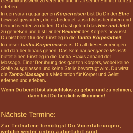
Gesamtkunstwerk zu vereinen und in all seiner Sinnlichkeit zu
Mann
erleben.
Sein
In den voran gegangenen
Körperreisen
bist Du Dir der
Ehre
bewusst geworden, die es bedeutet, absichtslos berühren und
Frau
berührt werden zu dürfen. Du hast gelernt das
Hier und Jetzt
Sein
zu genießen und bist Dir der
Reinheit
des Körpers bewusst.
Massageseminare
Du bist bereit für den Einstieg in die
Tantra-Körperarbeit
.
In dieser
Tantra-Körperreise
wirst Du all dieses vereinigen
Paradiesisch
und darüber hinaus gehen. Das Seminar
der ganze Mensch
Nackt!
bietet einen Einstieg in die Tantra-Praxis anhand der
Massage. Einer Berührung des ganzen Körpers, wobei keine
Tantra-
Stelle ausgelassen und keine Stelle bevorzugt wird. Du wirst
Nights
die
Tantra-Massage
als Meditation für Körper und Geist
Tantra-
erlernen und erleben.
Labor
Wenn Du bereit bist absichtslos zu geben und zu nehmen,
Gratis-
dann bist Du herzlich willkommen!
Seminare
Organisation
Nächste Termine:
Körperarbeit
Zur Teilnahme benötigst Du Vorerfahrungen,
welche weiter unten aufgeführt sind.
Meditationen