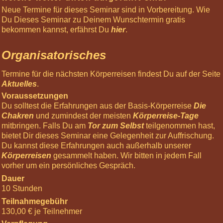
Neue Termine für dieses Seminar sind in Vorbereitung. Wie
Über
Du Dieses Seminar zu Deinem Wunschtermin gratis
uns
bekommen kannst, erfährst Du
hier
.
Net-
Organisatorisches
Veda
Tantra
Termine für die nächsten Körperreisen findest Du auf der Seite
Leben
Aktuelles
.
Voraussetzungen
Gästebuch
Du solltest die Erfahrungen aus der Basis-Körperreise
Die
Login
Chakren
und zumindest der meisten
Körperreise-Tage
mitbringen. Falls Du am
Tor zum Selbst
teilgenommen hast,
Informiere
bietet Dir dieses Seminar eine Gelegenheit zur Auffrischung.
mich »
Du kannst diese Erfahrungen auch außerhalb unserer
Körperreisen
gesammelt haben. Wir bitten in jedem Fall
Nächste
vorher um ein persönliches Gespräch.
Highlights
Dauer
03
10 Stunden
Oct
Teilnahmegebühr
2026
130,00 € je Teilnehmer
12:00