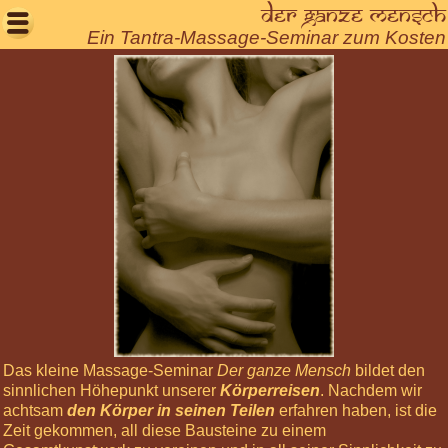
Der ganze Mensch

Ein Tantra-Massage-Seminar zum Kosten
Willkommen
Aktuelles
Seminare
Seminare
buchen
Körperreisen
Die
Chakras
Körperreise
Tage
Der
Das kleine Massage-Seminar
Der ganze Mensch
bildet den
ganze
sinnlichen Höhepunkt unserer
Körperreisen
. Nachdem wir
Mensch
achtsam
den Körper in seinen Teilen
erfahren haben, ist die
Organisation
Zeit gekommen, all diese Bausteine zu einem