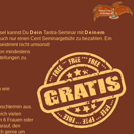
ssel kannst Du
Dein
Tantra-Seminar mit
Deinem
uch nur einen Cent Seminargebühr zu bezahlen. Ein
bestimmt nicht umsonst!
von mindestens
tellungen zu.
n wie
nschtermin aus.
ich vielen
on 6 Frauen oder
arauf, den
uch gerne um