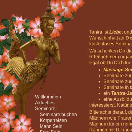
Tantra ist
Liebe
, un
Wunschinhalt an
D
kostenloses Seminar
Wir schenken Dir di
6 Teilnehmern organi
Egal ob Du Dich für
Massage-Sem
Seminare zur 
Seminare zur 
Seminare in t
ein
Tantra-Ja
Willkommen
eine Ausbild
Aktuelles
interessierst. Natü
Seminare
Bitte achte darauf, 
Seminare buchen
Männern wie Frauen 
Körperreisen
Männern für ein rei
Mann Sein
Rahmen mit Dir indi