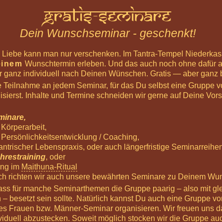
Gratis-Seminare
Dein Wunschseminar - geschenkt!
d Liebe kann man nur verschenken. Im Tantra-Tempel Niederka
einem
Wunschtermin erleben. Und das auch noch ohne dafür a
 ganz individuell nach Deinen Wünschen. Gratis — aber ganz 
e Teilnahme an jedem Seminar, für das Du selbst eine Gruppe 
sierst. Inhalte und Termine schneiden wir gerne auf Deine Vors
inare,
Körperarbeit,
Persönlichkeitsentwicklung / Coaching,
antrischer Lebenspraxis, oder auch längerfristige Seminarreihe
hrestraining
, oder
ung im
Maithuna-Ritual
rlich richten wir auch unsere bewährten Seminare zu Deinem Wu
dass für manche Seminarthemen die Gruppe paarig – also mit gle
– besetzt sein sollte. Natürlich kannst Du auch eine Gruppe v
nes Frauen bzw. Männer-Seminar organisieren. Wir freuen uns d
viduell abzustecken. Soweit möglich stocken wir die Gruppe a