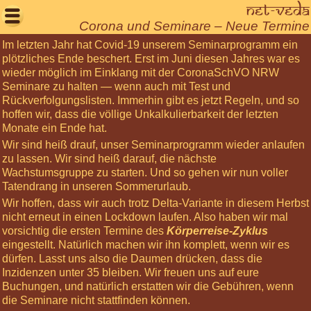
Net-Veda

Corona und Seminare – Neue Termine
Im letzten Jahr hat Covid-19 unserem Seminarprogramm ein
Willkommen
plötzliches Ende beschert. Erst im Juni diesen Jahres war es
wieder möglich im Einklang mit der CoronaSchVO NRW
Aktuelles
Seminare zu halten — wenn auch mit Test und
Seminare
Rückverfolgungslisten. Immerhin gibt es jetzt Regeln, und so
hoffen wir, dass die völlige Unkalkulierbarkeit der letzten
Körperarbeit
Monate ein Ende hat.
Meditationen
Wir sind heiß drauf, unser Seminarprogramm wieder anlaufen
zu lassen. Wir sind heiß darauf, die nächste
Über
Wachstumsgruppe zu starten. Und so gehen wir nun voller
uns
Tatendrang in unseren Sommerurlaub.
Wir hoffen, dass wir auch trotz Delta-Variante in diesem Herbst
Net-
nicht erneut in einen Lockdown laufen. Also haben wir mal
Veda
vorsichtig die ersten Termine des
Körperreise-Zyklus
Tantra
eingestellt. Natürlich machen wir ihn komplett, wenn wir es
Leben
dürfen. Lasst uns also die Daumen drücken, dass die
Inzidenzen unter 35 bleiben. Wir freuen uns auf eure
Gästebuch
Buchungen, und natürlich erstatten wir die Gebühren, wenn
die Seminare nicht stattfinden können.
Login