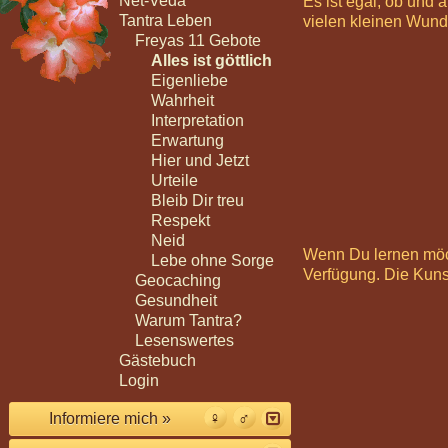
Net-Veda
Es ist egal, ob und 
Tantra Leben
vielen kleinen Wund
Freyas 11 Gebote
Alles ist göttlich
Eigenliebe
Wahrheit
Interpretation
Erwartung
Hier und Jetzt
Urteile
Bleib Dir treu
Respekt
Neid
Wenn Du lernen möch
Lebe ohne Sorge
Verfügung. Die Kuns
Geocaching
Gesundheit
Warum Tantra?
Lesenswertes
Gästebuch
Login
Informiere mich »