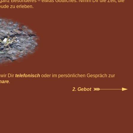
s ganz Besonderes – etwas Göttliches. Nimm Dir die Zeit, die
eude zu erleben.
wir Dir
telefonisch
oder im persönlichen Gespräch zur
nare
.
2. Gebot