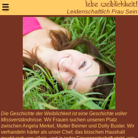
Lebe Weiblichkeit!

Leidenschaftlich Frau Sein
Willkommen
Aktuelles
Seminare
Seminare
buchen
Körperreisen
Mann
Sein
Frau
Sein
Massageseminare
Die Geschichte der Weiblichkeit ist eine Geschichte voller
Missverständnisse.
Wir Frauen suchen unseren Platz
Paradiesisch
zwischen Angela Merkel, Mutter Beimer und Dolly Buster. Wir
Nackt!
verhandeln härter als unser Chef, das bisschen Haushalt
Tantra-