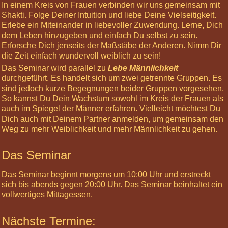
In einem Kreis von Frauen verbinden wir uns gemeinsam mit
Login
Shakti. Folge Deiner Intuition und liebe Deine Vielseitigkeit.
Erlebe ein Miteinander in liebevoller Zuwendung. Lerne, Dich
Informiere
dem Leben hinzugeben und einfach Du selbst zu sein.
mich »
Erforsche Dich jenseits der Maßstäbe der Anderen. Nimm Dir
die Zeit einfach wundervoll weiblich zu sein!
Nächste
Highlights
Das Seminar wird parallel zu
Lebe Männlichkeit
durchgeführt. Es handelt sich um zwei getrennte Gruppen. Es
12
sind jedoch kurze Begegnungen beider Gruppen vorgesehen.
Oct
So kannst Du Dein Wachstum sowohl im Kreis der Frauen als
2024
auch im Spiegel der Männer erfahren. Vielleicht möchtest Du
10:00
Dich auch mit Deinem Partner anmelden, um gemeinsam den
Basis-
Weg zu mehr Weiblichkeit und mehr Männlichkeit zu gehen.
Körperreise:
Die
Chakren
Das Seminar
23
Nov
Das Seminar beginnt morgens um 10:00 Uhr und erstreckt
2024
sich bis abends gegen 20:00 Uhr. Das Seminar beinhaltet ein
10:00
vollwertiges Mittagessen.
Körperreise
Tag:
Nächste Termine:
Kopfgefühle