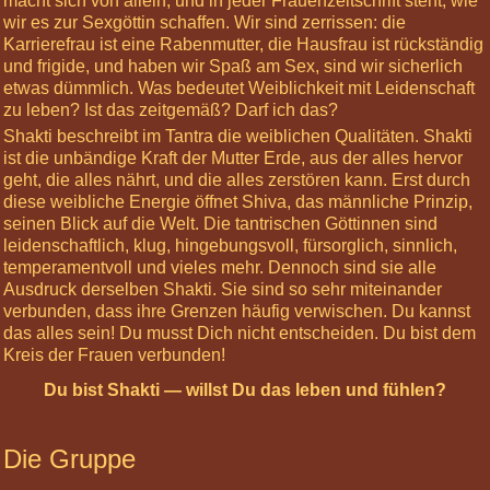
macht sich von allein, und in jeder Frauenzeitschrift steht, wie
Nights
wir es zur Sexgöttin schaffen. Wir sind zerrissen: die
Karrierefrau ist eine Rabenmutter, die Hausfrau ist rückständig
Tantra-
und frigide, und haben wir Spaß am Sex, sind wir sicherlich
Labor
etwas dümmlich. Was bedeutet Weiblichkeit mit Leidenschaft
zu leben? Ist das zeitgemäß? Darf ich das?
Gratis-
Shakti beschreibt im Tantra die weiblichen Qualitäten. Shakti
Seminare
ist die unbändige Kraft der Mutter Erde, aus der alles hervor
Organisation
geht, die alles nährt, und die alles zerstören kann. Erst durch
diese weibliche Energie öffnet Shiva, das männliche Prinzip,
Körperarbeit
seinen Blick auf die Welt. Die tantrischen Göttinnen sind
leidenschaftlich, klug, hingebungsvoll, fürsorglich, sinnlich,
Meditationen
temperamentvoll und vieles mehr. Dennoch sind sie alle
Ausdruck derselben Shakti. Sie sind so sehr miteinander
Über
verbunden, dass ihre Grenzen häufig verwischen. Du kannst
uns
das alles sein! Du musst Dich nicht entscheiden. Du bist dem
Net-
Kreis der Frauen verbunden!
Veda
Du bist Shakti — willst Du das leben und fühlen?
Tantra
Leben
Die Gruppe
Gästebuch